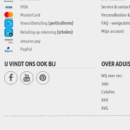
VISA
Service & contac
MasterCard
Verzendkosten &
Vooruitbetaling (
particulieren)
FAQ - veelgestel
Mijn account
Betaling op rekening
(scholen)
amazon pay
PayPal
U VINDT ONS OOK BIJ
OVER ADUI
Wij over ons
Jobs
Colofon
AVV
AVG