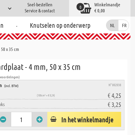
Snel-bestellen
Winkelmandje
0
Service & contact
€ 0,00
.
en
Knutselen op onderwerp
NL
FR
 50 x 35 cm
rdplaat - 4 mm, 50 x 35 cm
Beoordelingen)
en
N° 802038
(incl. BTW)
€ 4,25
(100cm² = € 0,24)
€ 3,25
uks
In het winkelmandje