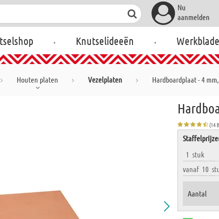
Nu
aanmelden
.
.
tselshop
Knutselideeën
Werkblad
Houten platen
Vezelplaten
Hardboardplaat - 4 mm,
Hardboa
(14 
Staffelprijz
1
stuk
vanaf
10
st
Aantal