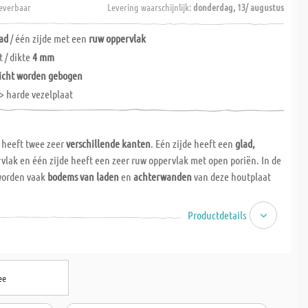
everbaar
Levering waarschijnlijk:
donderdag, 13/ augustus
ad
/ één zijde met een
ruw oppervlak
t / dikte
4 mm
licht worden gebogen
> harde vezelplaat
 heeft twee zeer
verschillende kanten
. Eén zijde heeft een
glad,
vlak en één zijde heeft een zeer ruw oppervlak met open poriën. In de
orden vaak
bodems van laden
en
achterwanden
van deze houtplaat
Productdetails
ee