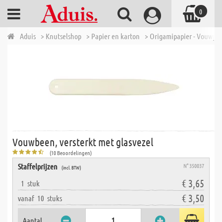
0
Aduis
> Knutselshop
> Papier en karton
> Origamipapier - Vouwpap
Vouwbeen, versterkt met glasvezel
(10 Beoordelingen)
Staffelprijzen
N° 350037
(incl. BTW)
€ 3,65
1
stuk
€ 3,50
vanaf
10
stuks
Aantal