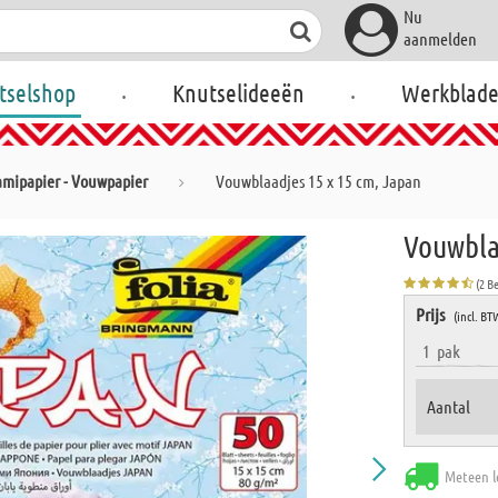
Nu
aanmelden
.
.
tselshop
Knutselideeën
Werkblad
amipapier - Vouwpapier
Vouwblaadjes 15 x 15 cm, Japan
Vouwbla
(2 B
Prijs
(incl. BT
1
pak
Aantal
Meteen l