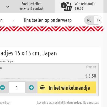
Snel-bestellen
Winkelmandje
0
Service & contact
€ 0,00
.
en
Knutselen op onderwerp
NL
FR
adjes 15 x 15 cm, Japan
eoordelingen)
N° 603513
W)
€ 5,50
In het winkelmandje
everbaar
Levering waarschijnlijk:
donderdag, 13/ augustus