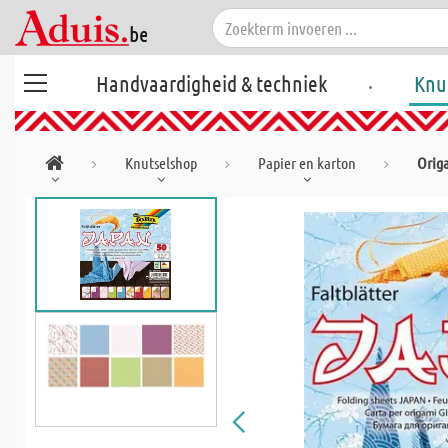
.
Handvaardigheid & techniek
Knu
Knutselshop
Papier en karton
Orig