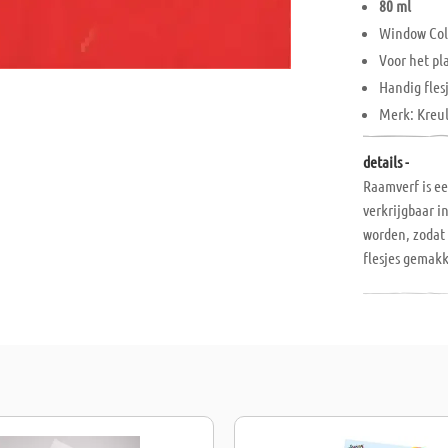
80 ml
Window Col
Voor het p
Handig fles
Merk: Kreu
details -
Raamverf is ee
verkrijgbaar 
worden, zodat
flesjes gemakk
kunstwerken k
elk seizoen o