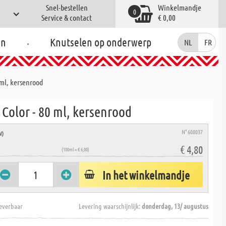
Snel-bestellen
Winkelmandje
0
Service & contact
€ 0,00
.
en
Knutselen op onderwerp
NL
FR
ml, kersenrood
Color - 80 ml, kersenrood
N° 608037
W)
€ 4,80
(100ml = € 6,00)
In het winkelmandje
everbaar
Levering waarschijnlijk:
donderdag, 13/ augustus