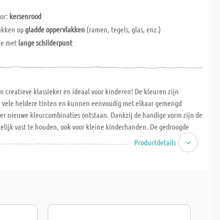
or:
kersenrood
lakken op
gladde oppervlakken
(ramen, tegels, glas, enz.)
je met
lange schilderpunt
l
n creatieve klassieker en ideaal voor kinderen! De kleuren zijn
in vele heldere tinten en kunnen eenvoudig met elkaar gemengd
 er nieuwe kleurcombinaties ontstaan. Dankzij de handige vorm zijn de
elijk vast te houden, ook voor kleine kinderhanden. De gedroogde
unnen op elk moment weer worden verwijderd – zo kun je je ramen
Productdetails
f naar wens opnieuw decoreren!