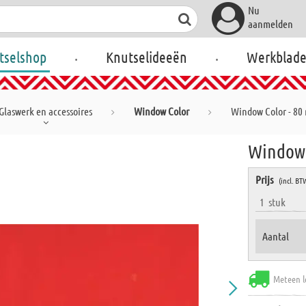
Nu
aanmelden
.
.
tselshop
Knutselideeën
Werkblad
Glaswerk en accessoires
Window Color
Window Color - 80 
Window 
Prijs
(incl. BT
1
stuk
Aantal
Meteen l