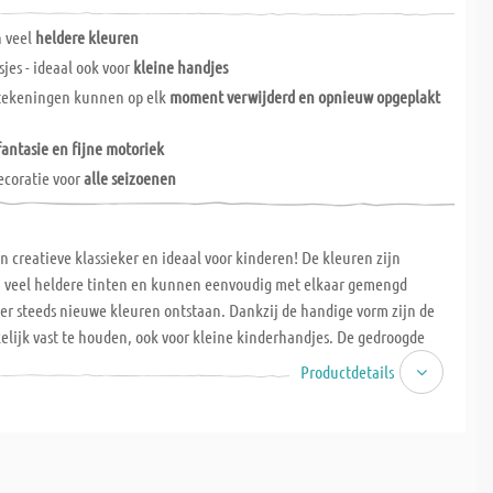
n veel
heldere kleuren
sjes - ideaal ook voor
kleine handjes
tekeningen kunnen op elk
moment verwijderd en opnieuw opgeplakt
fantasie en fijne motoriek
ecoratie voor
alle seizoenen
n creatieve klassieker en ideaal voor kinderen! De kleuren zijn
in veel heldere tinten en kunnen eenvoudig met elkaar gemengd
er steeds nieuwe kleuren ontstaan. Dankzij de handige vorm zijn de
elijk vast te houden, ook voor kleine kinderhandjes. De gedroogde
unnen op elk moment weer verwijderd worden – zo kun je je ramen in
Productdetails
f gewoon naar wens opnieuw versieren! Met Window Colors kunnen
antasie de vrije loop laten en tegelijk hun fijne motoriek
Schilderplezier gegarandeerd!