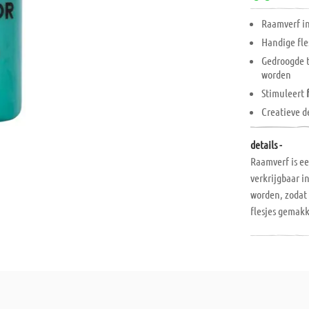
Raamverf i
Handige fle
Gedroogde 
worden
Stimuleert
Creatieve d
details -
Raamverf is ee
verkrijgbaar 
worden, zodat 
flesjes gemakk
kunstwerken k
elk seizoen o
kinderen hun f
ontwikkelen! 