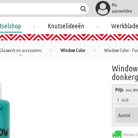
Nu
aanmelden
.
.
tselshop
Knutselideeën
Werkblad
Glaswerk en accessoires
Window Color
Window Color - Fu
Window C
donker
Prijs
(incl. BT
1
stuk
Aantal
Meteen l