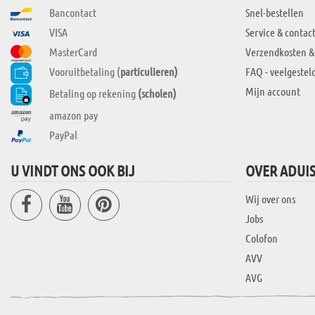
Bancontact
Snel-bestellen
VISA
Service & contac
MasterCard
Verzendkosten &
Vooruitbetaling (
particulieren)
FAQ - veelgestel
Mijn account
Betaling op rekening
(scholen)
amazon pay
PayPal
U VINDT ONS OOK BIJ
OVER ADUI
Wij over ons
Jobs
Colofon
AVV
AVG