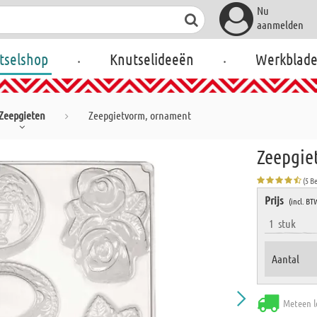
Nu
aanmelden
.
.
tselshop
Knutselideeën
Werkblad
Zeepgieten
Zeepgietvorm, ornament
Zeepgie
(5 B
Prijs
(incl. BT
1
stuk
Aantal
Meteen l