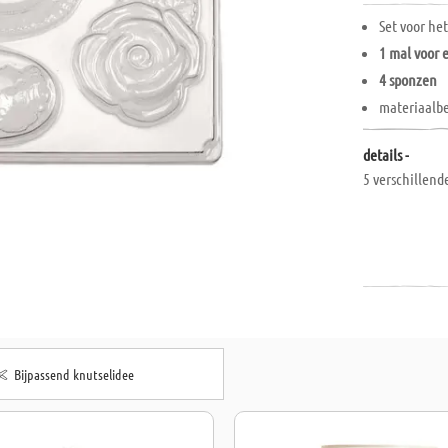
Set voor he
1 mal voor 
4 sponzen
materiaalbe
details -
5 verschillend
Bijpassend knutselidee