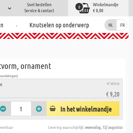
Snel-bestellen
Winkelmandje
0
Service & contact
€ 0,00
.
en
Knutselen op onderwerp
NL
FR
tvorm, ornament
eoordelingen)
N° 605326
W)
€ 9,20
In het winkelmandje
everbaar
Levering waarschijnlijk:
woensdag, 12/ augustus