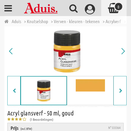
0
Aduis
> Knutselshop
> Verven - kleuren - tekenen
> Acrylverf
> Ac
Acryl glansverf - 50 ml, goud
(1 Beoordelingen)
Prijs
N° 533364
(incl. BTW)