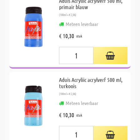
Aduis Acryliic acrylverf 500 ml,
primair blauw
(100ml = € 2,06)
Meteen leverbaar
€ 10,30
stuk
Aduis Acryliic acrylverf 500 ml,
turkoois
(100ml = € 2,06)
Meteen leverbaar
€ 10,30
stuk