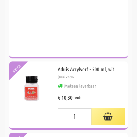
NIEUW
Aduis Acrylverf - 500 ml, wit
(100ml = € 2,06)
Meteen leverbaar
€ 10,30
stuk