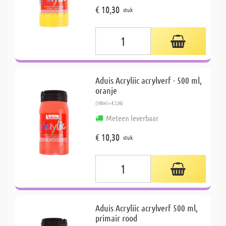
€ 10,30
stuk
Aduis Acryliic acrylverf - 500 ml,
oranje
(100ml = € 2,06)
Meteen leverbaar
€ 10,30
stuk
Aduis Acryliic acrylverf 500 ml,
primair rood