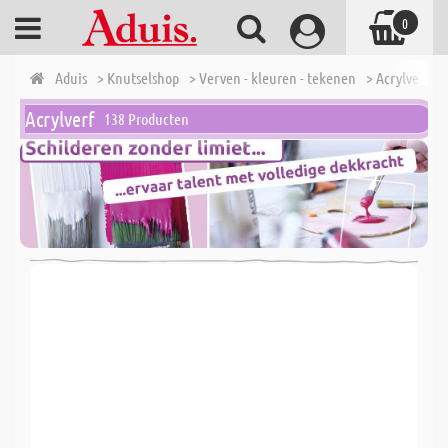
0
Aduis
> Knutselshop
> Verven - kleuren - tekenen
> Acrylverf
Acrylverf
138 Producten