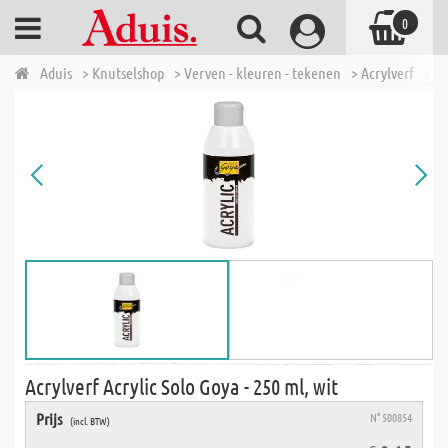
0
Aduis
> Knutselshop
> Verven - kleuren - tekenen
> Acrylverf
> Ac
Acrylverf Acrylic Solo Goya - 250 ml, wit
Prijs
N° 500854
(incl. BTW)