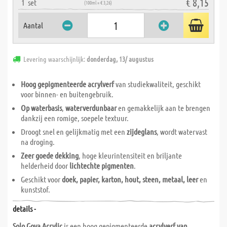
€ 8,15
1
set
(100ml = € 3,26)
Aantal
Levering waarschijnlijk:
donderdag, 13/ augustus
Hoog gepigmenteerde acrylverf
van studiekwaliteit, geschikt
voor binnen- en buitengebruik.
Op waterbasis
,
waterverdunbaar
en gemakkelijk aan te brengen
dankzij een romige, soepele textuur.
Droogt snel en gelijkmatig met een
zijdeglans
, wordt watervast
na droging.
Zeer goede dekking
, hoge kleurintensiteit en briljante
helderheid door
lichtechte pigmenten
.
Geschikt voor
doek, papier, karton, hout, steen, metaal, leer
en
kunststof.
details -
Solo Goya Acrylic
is een hoog gepigmenteerde
acrylverf van