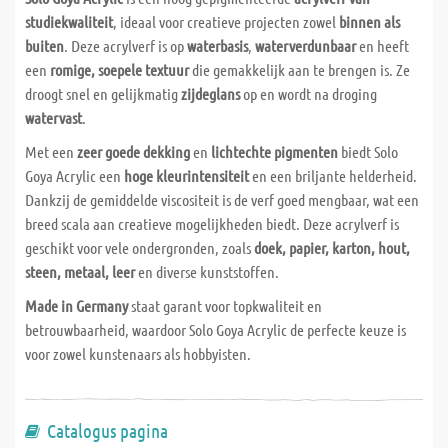
studiekwaliteit
, ideaal voor creatieve projecten zowel
binnen als
buiten
. Deze acrylverf is op
waterbasis
,
waterverdunbaar
en heeft
een
romige, soepele textuur
die gemakkelijk aan te brengen is. Ze
droogt snel en gelijkmatig
zijdeglans
op en wordt na droging
watervast
.
Met een
zeer goede dekking
en
lichtechte pigmenten
biedt Solo
Goya Acrylic een
hoge kleurintensiteit
en een briljante helderheid.
Dankzij de gemiddelde viscositeit is de verf goed mengbaar, wat een
breed scala aan creatieve mogelijkheden biedt. Deze acrylverf is
geschikt voor vele ondergronden, zoals
doek, papier, karton, hout,
steen, metaal, leer
en diverse kunststoffen.
Made in Germany
staat garant voor topkwaliteit en
betrouwbaarheid, waardoor Solo Goya Acrylic de perfecte keuze is
voor zowel kunstenaars als hobbyisten.
Catalogus pagina