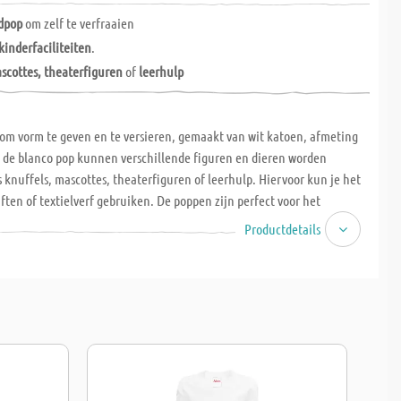
dpop
om zelf te verfraaien
kinderfaciliteiten
.
scottes, theaterfiguren
of
leerhulp
om vorm te geven en te versieren, gemaakt van wit katoen, afmeting
t de blanco pop kunnen verschillende figuren en dieren worden
s knuffels, mascottes, theaterfiguren of leerhulp. Hiervoor kun je het
tiften of textielverf gebruiken. De poppen zijn perfect voor het
verhalen en stimuleren de fantasie en creativiteit van kinderen.
Productdetails
es of elf, de pop kan in alle rollen kruipen.