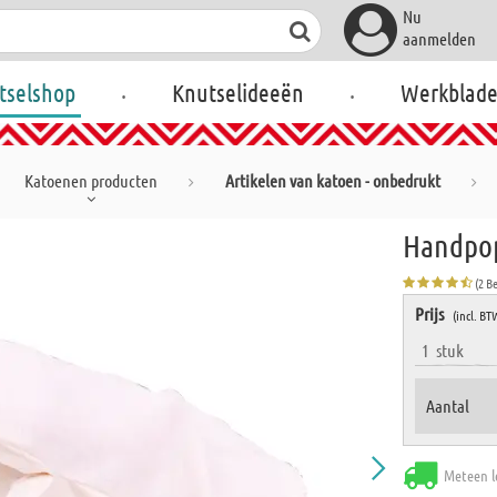
Nu
aanmelden
.
.
tselshop
Knutselideeën
Werkblad
Katoenen producten
Artikelen van katoen - onbedrukt
Handpop 
(2 B
Prijs
(incl. BT
1
stuk
Aantal
Meteen l