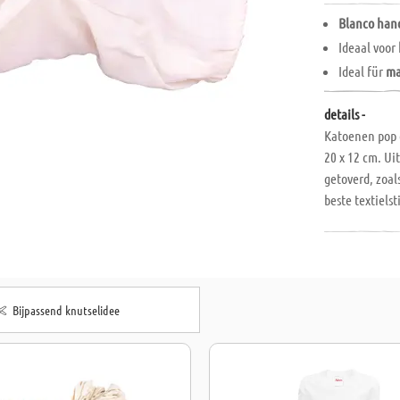
Blanco han
Ideaal voor
Ideal für
ma
details -
Katoenen pop 
20 x 12 cm. Ui
getoverd, zoal
beste textiels
vertellen van 
Tovenaar, prins
Bijpassend knutselidee