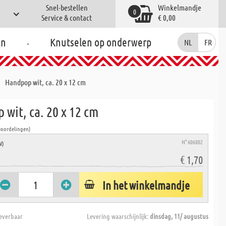
Snel-bestellen
Winkelmandje
0
Service & contact
€ 0,00
.
en
Knutselen op onderwerp
NL
FR
Handpop wit, ca. 20 x 12 cm
wit, ca. 20 x 12 cm
eoordelingen)
N° 606802
W)
€ 1,70
In het winkelmandje
everbaar
Levering waarschijnlijk:
dinsdag, 11/ augustus