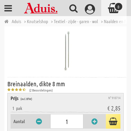
0
Aduis
> Knutselshop
> Textiel - zijde - garen - wol
> Naalden en fou
Breinaalden, dikte 8 mm
(2 Beoordelingen)
Prijs
N° 910714
(incl. BTW)
€ 2,85
1
pak
Aantal