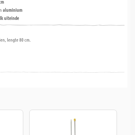
cm
an
aluminium
lk uiteinde
en, lengte 80 cm.