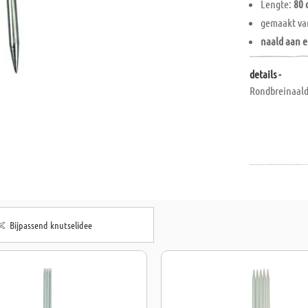
Lengte:
80 
gemaakt v
naald aan e
details -
Rondbreinaald
Bijpassend knutselidee