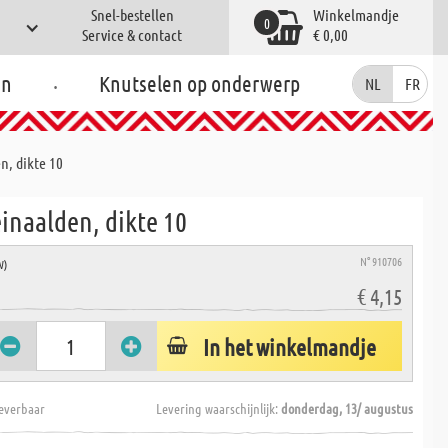
Snel-bestellen
Winkelmandje
0
Service & contact
€ 0,00
.
en
Knutselen op onderwerp
NL
FR
n, dikte 10
inaalden, dikte 10
N° 910706
W)
€ 4,15
In het winkelmandje
everbaar
Levering waarschijnlijk:
donderdag, 13/ augustus