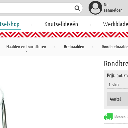
Nu
aanmelden
.
.
tselshop
Knutselideeën
Werkblad
Naalden en fournituren
Breinaalden
Rondbreinaalde
Rondbre
Prijs
(incl. BT
1
stuk
Aantal
Meteen l