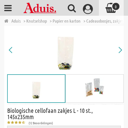
0
Aduis
> Knutselshop
> Papier en karton
> Cadeaudoosjes, zakjes en
Biologische cellofaan zakjes L - 10 st.,
145x235mm
(12 Beoordelingen)