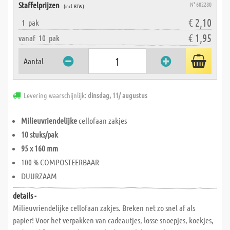
Staffelprijzen
N° 602280
(incl. BTW)
€ 2,10
1
pak
€ 1,95
vanaf
10
pak
Aantal
Levering waarschijnlijk:
dinsdag, 11/ augustus
Milieuvriendelijke
cellofaan zakjes
10 stuks/pak
95 x 160 mm
100 % COMPOSTEERBAAR
DUURZAAM
details -
Milieuvriendelijke cellofaan zakjes. Breken net zo snel af als
papier! Voor het verpakken van cadeautjes, losse snoepjes, koekjes,