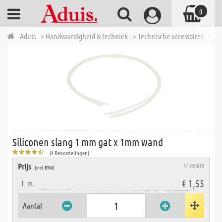
0
Aduis
> Handvaardigheid & techniek
> Technische accessoires
> Di
Siliconen slang 1 mm gat x 1mm wand
(4 Beoordelingen)
Prijs
N° 930019
(incl. BTW)
€ 1,55
1
m.
Aantal