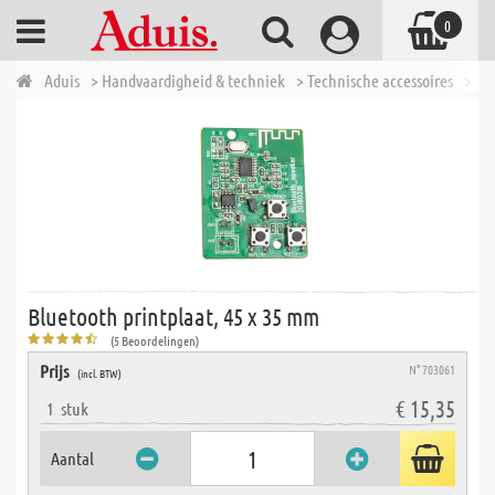
0
Aduis
> Handvaardigheid & techniek
> Technische accessoires
> El
Bluetooth printplaat, 45 x 35 mm
(5 Beoordelingen)
Prijs
N° 703061
(incl. BTW)
€ 15,35
1
stuk
Aantal