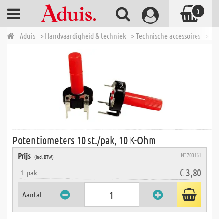
0
Aduis
> Handvaardigheid & techniek
> Technische accessoires
> El
Potentiometers 10 st./pak, 10 K-Ohm
Prijs
N° 703161
(incl. BTW)
€ 3,80
1
pak
Aantal