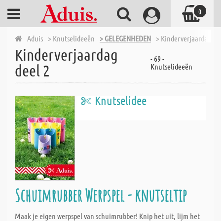
0
Aduis
> Knutselideeën
> GELEGENHEDEN
> Kinderverjaardag dee
Kinderverjaardag
- 69 -
deel 2
Knutselideeën
Knutselidee
Schuimrubber Werpspel - knutseltip
Maak je eigen werpspel van schuimrubber! Knip het uit, lijm het