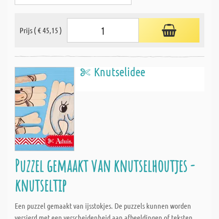
Prijs ( € 45,15 )
Knutselidee
Puzzel gemaakt van knutselhoutjes -
knutseltip
Een puzzel gemaakt van ijsstokjes. De puzzels kunnen worden
versierd met een verscheidenheid aan afbeeldingen of teksten.