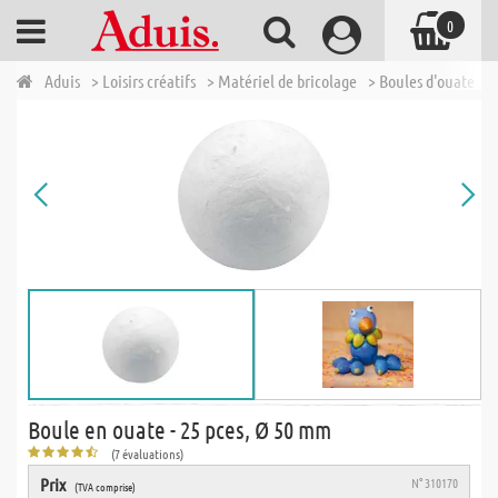
0
Aduis
> Loisirs créatifs
> Matériel de bricolage
> Boules d'ouate
>
Boule en ouate - 25 pces, Ø 50 mm
(7 évaluations)
Prix
N° 310170
(TVA comprise)