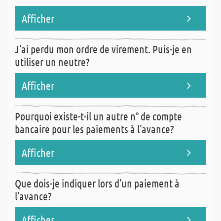
mercredi de 8h00 à 13h00.
Afficher
Même pendant les congés scolaires vous pouvez nous confier votre
J’ai perdu mon ordre de virement. Puis-je en
commande. Celle-ci sera enregistrée en nos services et sera mis en
utiliser un neutre?
livraison à la date souhaitée.
Afficher
Bien sur. Il suffit de remplir les différentes coordonnées sans
Pourquoi existe-t-il un autre n° de compte
omettre de nous indiquer le n° de facture et le n° de client afin
bancaire pour les paiements à l’avance?
que le virement soit automatiquement imputer sur votre compte.
Afficher
Ce compte est vérifié tous les jours en nos services afin que votre
Que dois-je indiquer lors d’un paiement à
commande puisse partir de nos dépôts dans les meilleurs délais.
l’avance?
Afficher