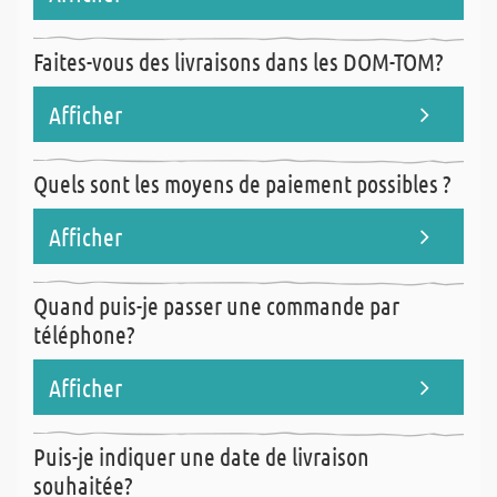
En règle générale, il faut compter 3 à 4 jours ouvrés pour la
Faites-vous des livraisons dans les DOM-TOM?
livraison.
Afficher
Non nous ne livrons pas les DOM-TOM, uniquement la France
Quels sont les moyens de paiement possibles ?
Métropolitaine, la Corse et Monaco!
Afficher
Cartes de crédit (VISA, MasterCard), virement bancaire.
Quand puis-je passer une commande par
téléphone?
Afficher
Nous sommes joignables (sauf jours fériés ou exception) lundi-
Puis-je indiquer une date de livraison
mardi-jeudi et vendredi de 8h00 à 12h00 et de 12h30 à 16h00 et le
souhaitée?