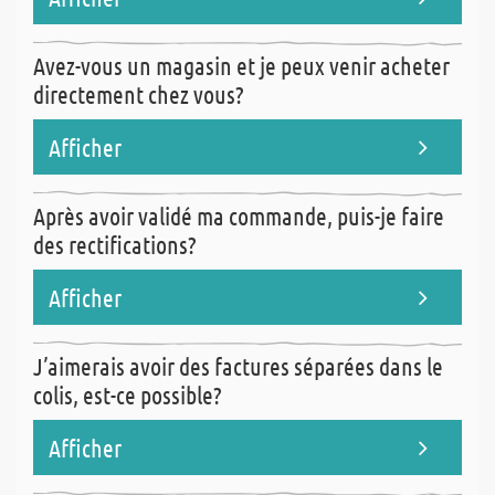
Le plus important est de nous indiquer votre n° de facture et votre
Avez-vous un magasin et je peux venir acheter
n° de client afin que l’imputation sur votre compte se fasse
directement chez vous?
automatiquement.
Afficher
Malheureusement, cela n’est pas possible, nous ne faisons que de
Après avoir validé ma commande, puis-je faire
la vente par correspondance.
des rectifications?
Afficher
Cela dépend si votre commande est en cours de traitement ou pas.
J’aimerais avoir des factures séparées dans le
Nous vous conseillons dans ce cas de nous téléphoner pour voir
colis, est-ce possible?
ensemble!
Afficher