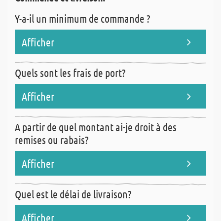
Y-a-il un minimum de commande ?
Afficher
Le minimum de commande est de 15,00 euros.
Quels sont les frais de port?
Afficher
Veuillez voir le point „
frais de port & remises
“
A partir de quel montant ai-je droit à des
remises ou rabais?
Afficher
Veuillez voir le point „
frais de port & remises
“
Quel est le délai de livraison?
Afficher