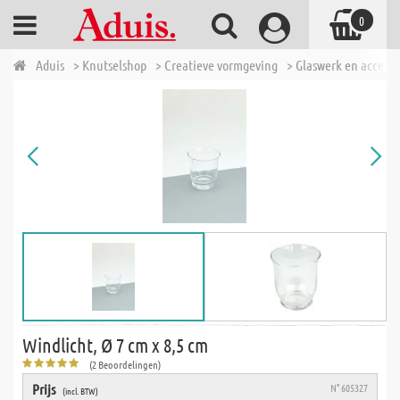
0
Aduis
> Knutselshop
> Creatieve vormgeving
> Glaswerk en accesso
Windlicht, Ø 7 cm x 8,5 cm
(2 Beoordelingen)
Prijs
N° 605327
(incl. BTW)