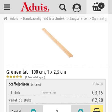
0
Aduis
> Handvaardigheid & techniek
> Zaagservice
> Op maat geza
Grenen lat - 100 cm, 1 x 2,5 cm
(2 Beoordelingen)
Staffelprijzen
N° 802139
(incl. BTW)
€ 3,15
1
stuk
(100cm = € 3,15)
€ 2,20
vanaf
50
stuks
Aantal