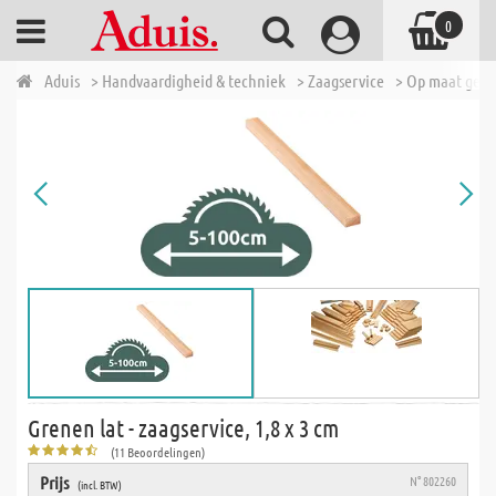
0
Aduis
> Handvaardigheid & techniek
> Zaagservice
> Op maat geza
Grenen lat - zaagservice, 1,8 x 3 cm
(11 Beoordelingen)
Prijs
N° 802260
(incl. BTW)