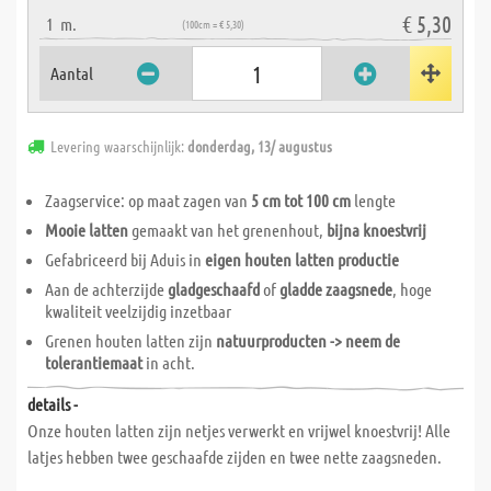
€ 5,30
1
m.
(100cm = € 5,30)
Aantal
Levering waarschijnlijk:
donderdag, 13/ augustus
Zaagservice: op maat zagen van
5 cm tot 100 cm
lengte
Mooie latten
gemaakt van het grenenhout,
bijna knoestvrij
Gefabriceerd bij Aduis in
eigen houten latten productie
Aan de achterzijde
gladgeschaafd
of
gladde zaagsnede
, hoge
kwaliteit veelzijdig inzetbaar
Grenen houten latten zijn
natuurproducten -> neem de
tolerantiemaat
in acht.
details -
Onze houten latten zijn netjes verwerkt en vrijwel knoestvrij! Alle
latjes hebben twee geschaafde zijden en twee nette zaagsneden.