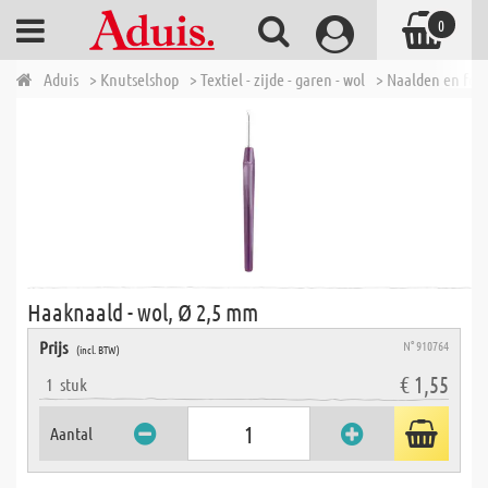
0
Aduis
> Knutselshop
> Textiel - zijde - garen - wol
> Naalden en fou
Haaknaald - wol, Ø 2,5 mm
Prijs
N° 910764
(incl. BTW)
€ 1,55
1
stuk
Aantal