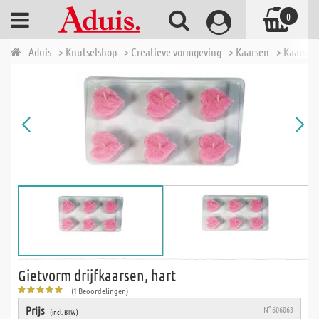
0
Aduis
> Knutselshop
> Creatieve vormgeving
> Kaarsen
> Kaarsen
Gietvorm drijfkaarsen, hart
(1 Beoordelingen)
Prijs
N° 606063
(incl. BTW)