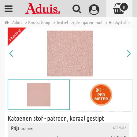
0
Aduis
> Knutselshop
> Textiel - zijde - garen - wol
> Hobbystoffen
Uitverkoop
Katoenen stof - patroon, koraal gestipt
Prijs
N° 921647
(incl. BTW)