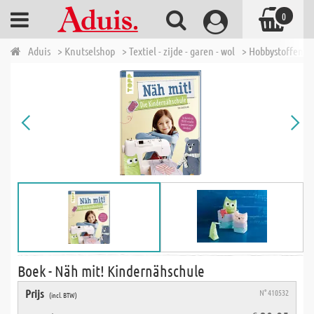
0
Aduis
> Knutselshop
> Textiel - zijde - garen - wol
> Hobbystoffen
Boek - Näh mit! Kindernähschule
Prijs
N° 410532
(incl. BTW)