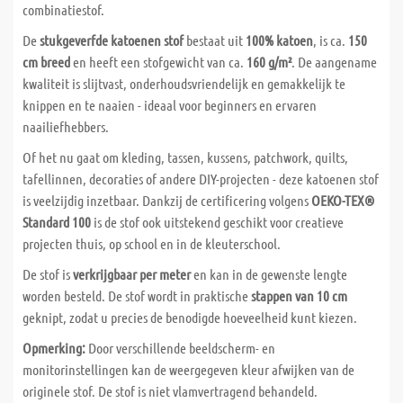
combinatiestof.
De
stukgeverfde katoenen stof
bestaat uit
100% katoen
, is ca.
150
cm breed
en heeft een stofgewicht van ca.
160 g/m²
. De aangename
kwaliteit is slijtvast, onderhoudsvriendelijk en gemakkelijk te
knippen en te naaien - ideaal voor beginners en ervaren
naailiefhebbers.
Of het nu gaat om kleding, tassen, kussens, patchwork, quilts,
tafellinnen, decoraties of andere DIY-projecten - deze katoenen stof
is veelzijdig inzetbaar. Dankzij de certificering volgens
OEKO-TEX®
Standard 100
is de stof ook uitstekend geschikt voor creatieve
projecten thuis, op school en in de kleuterschool.
De stof is
verkrijgbaar per meter
en kan in de gewenste lengte
worden besteld. De stof wordt in praktische
stappen van 10 cm
geknipt, zodat u precies de benodigde hoeveelheid kunt kiezen.
Opmerking:
Door verschillende beeldscherm- en
monitorinstellingen kan de weergegeven kleur afwijken van de
originele stof. De stof is niet vlamvertragend behandeld.