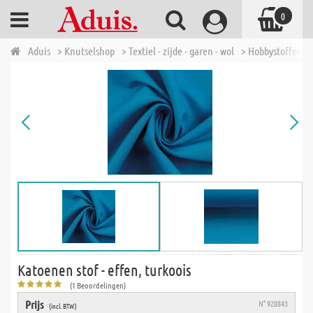
0
Aduis
> Knutselshop
> Textiel - zijde - garen - wol
> Hobbystoffen
Katoenen stof - effen, turkoois
(1 Beoordelingen)
Prijs
N° 920843
(incl. BTW)