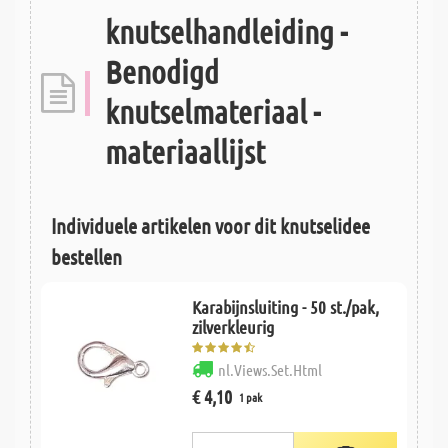
knutselhandleiding -
Benodigd
knutselmateriaal -
materiaallijst
Individuele artikelen voor dit knutselidee
bestellen
Karabijnsluiting - 50 st./pak,
zilverkleurig
nl.Views.Set.Html
€ 4,10
1 pak