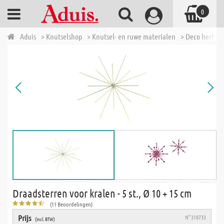
0
Aduis
> Knutselshop
> Knutsel- en ruwe materialen
> Deco herfst,
Draadsterren voor kralen - 5 st., Ø 10 + 15 cm
(11 Beoordelingen)
Prijs
N° 310733
(incl. BTW)