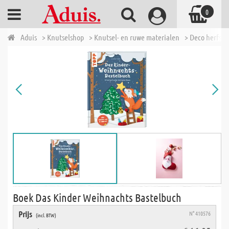
0
Aduis
> Knutselshop
> Knutsel- en ruwe materialen
> Deco herfst,
Boek Das Kinder Weihnachts Bastelbuch
Prijs
N° 410576
(incl. BTW)