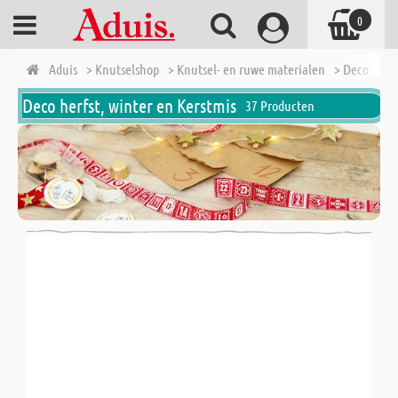
0
Aduis
> Knutselshop
> Knutsel- en ruwe materialen
> Deco herfs
Deco herfst, winter en Kerstmis
37 Producten