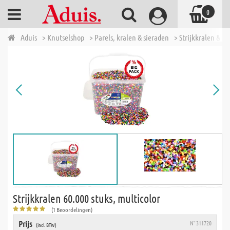
0
Aduis
> Knutselshop
> Parels, kralen & sieraden
> Strijkkralen & t
Strijkkralen 60.000 stuks, multicolor
(1 Beoordelingen)
Prijs
N° 311720
(incl. BTW)