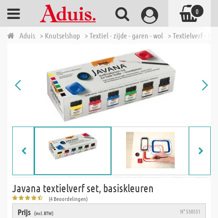
0
Aduis
> Knutselshop
> Textiel - zijde - garen - wol
> Textielverf - bat
Javana textielverf set, basiskleuren
(4 Beoordelingen)
Prijs
N° 530551
(incl. BTW)