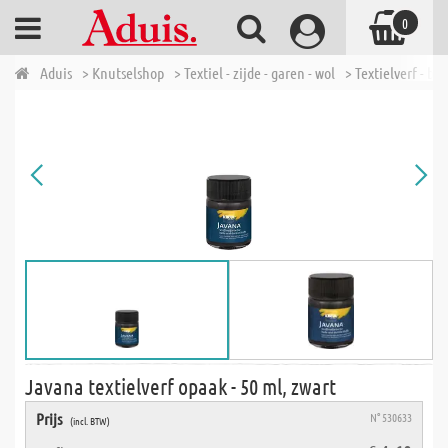
0
Aduis
> Knutselshop
> Textiel - zijde - garen - wol
> Textielverf - bat
Javana textielverf opaak - 50 ml, zwart
Prijs
N° 530633
(incl. BTW)