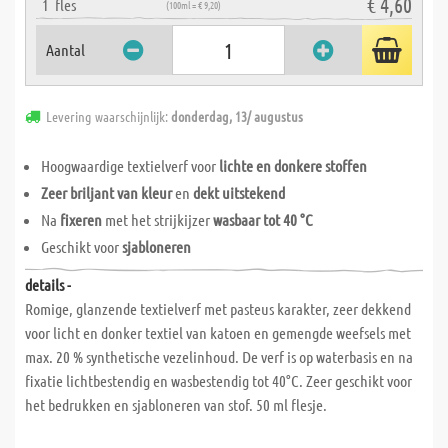
€ 4,60
1
fles
(100ml = € 9,20)
Aantal
Levering waarschijnlijk:
donderdag, 13/ augustus
Hoogwaardige textielverf voor
lichte en donkere stoffen
Zeer briljant van kleur
en
dekt uitstekend
Na
fixeren
met het strijkijzer
wasbaar tot 40 °C
Geschikt voor
sjabloneren
details -
Romige, glanzende textielverf met pasteus karakter, zeer dekkend
voor licht en donker textiel van katoen en gemengde weefsels met
max. 20 % synthetische vezelinhoud. De verf is op waterbasis en na
fixatie lichtbestendig en wasbestendig tot 40°C. Zeer geschikt voor
het bedrukken en sjabloneren van stof. 50 ml flesje.