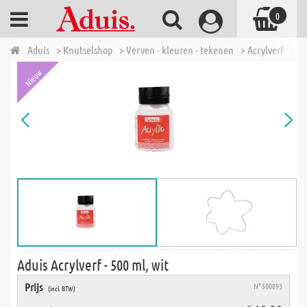
0
Aduis
> Knutselshop
> Verven - kleuren - tekenen
> Acrylverf
> Ad
Nieuw
Aduis Acrylverf - 500 ml, wit
Prijs
N° 500893
(incl. BTW)