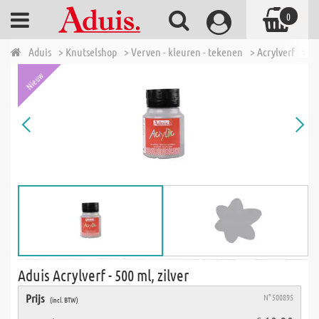
0
Aduis
> Knutselshop
> Verven - kleuren - tekenen
> Acrylverf
> Ad
Nieuw
Aduis Acrylverf - 500 ml, zilver
Prijs
N° 500895
(incl. BTW)