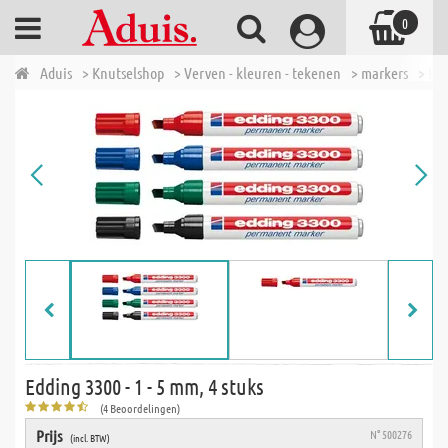
0
Aduis
> Knutselshop
> Verven - kleuren - tekenen
> markers
> Edd
Edding 3300 - 1 - 5 mm, 4 stuks
(4 Beoordelingen)
Prijs
N° 500276
(incl. BTW)