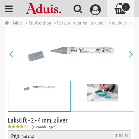
0
Aduis
> Knutselshop
> Verven - kleuren - tekenen
> markers
> Lak
Lakstift - 2 - 4 mm, zilver
(1 Beoordelingen)
Prijs
N° 500136
(incl. BTW)