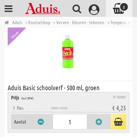
0
Aduis
> Knutselshop
> Verven - kleuren - tekenen
> Tempera- en P
Nieuw
Aduis Basic schoolverf - 500 ml, groen
Prijs
N° 500901
(incl. BTW)
€ 4,25
1
fles
(100ml = € 0,85)
Aantal