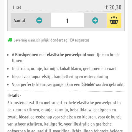
€ 20,30
1
set
Aantal
Levering waarschijnlijk:
donderdag, 13/ augustus
6 Brushpennen
met
elastische penseelpunt
voor fijne en brede
lijnen
In citroen, oranje, karmijn, kobaltblauw, geelgroen en zwart
Ideaal voor aquarelstijl, handlettering en watercoloring
Voor perfecte kleurovergangen kan een
blender
worden gebruikt
details -
6 kunstenaarsstiften met superflexibele elastische penseelpunt in
de kleuren citroen, oranje, karmijn, kobaltblauw, geelgroen en
zwart. Ideaal gereedschap voor schetsen en kleuren, voor de kunst
van schoonschrijven, kalligrafie, voor illustratie en grafische
ontwerpen in aquarelstijl, voor fijne, lichte lijnen tot grote heldere