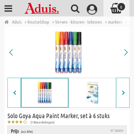
0
Aduis
> Knutselshop
> Verven - kleuren - tekenen
> markers
> Sol
Solo Goya Aqua Paint Marker, set à 6 stuks
(1 Beoordelingen)
Prijs
N° 500493
(incl. BTW)