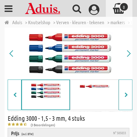
0
Aduis
> Knutselshop
> Verven - kleuren - tekenen
> markers
> Edd
Edding 3000 - 1,5 - 3 mm, 4 stuks
(3 Beoordelingen)
Prijs
N° 505033
(incl. BTW)