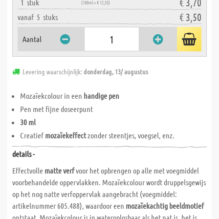
€ 3,70
1
stuk
(100ml = € 12,33)
€ 3,50
vanaf
5
stuks
Aantal
Levering waarschijnlijk:
donderdag, 13/ augustus
Mozaïekcolour in een
handige pen
Pen met fijne doseerpunt
30 ml
Creatief
mozaïekeffect
zonder steentjes, voegsel, enz.
details -
Effectvolle
matte verf
voor het opbrengen op alle met voegmiddel
voorbehandelde oppervlakken. Mozaïekcolour wordt druppelsgewijs
op het nog natte verfoppervlak aangebracht (voegmiddel:
artikelnummer 605.488), waardoor een
mozaïekachtig beeldmotief
ontstaat. Mozaïekcolour is in wateroplosbaar als het nat is, het is