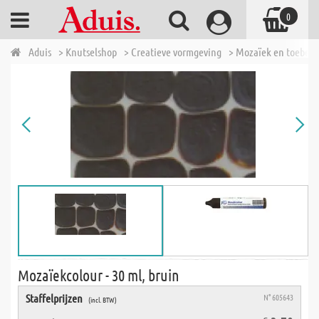
0
Aduis
> Knutselshop
> Creatieve vormgeving
> Mozaïek en toebeh
Mozaïekcolour - 30 ml, bruin
Staffelprijzen
N° 605643
(incl. BTW)