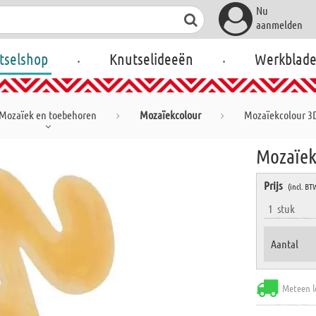
Nu
aanmelden
.
.
tselshop
Knutselideeën
Werkblad
Mozaïek en toebehoren
Mozaïekcolour
Mozaïekcolour 3D
Mozaïek
Prijs
(incl. BT
1
stuk
Aantal
Meteen l