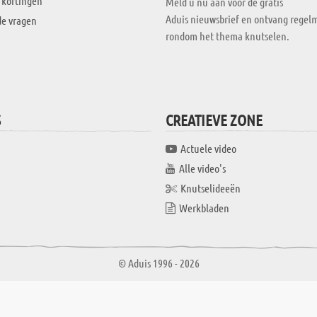
 kortingen
Meld u nu aan voor de gratis
Aduis nieuwsbrief en ontvang regelm
de vragen
rondom het thema knutselen.
S
CREATIEVE ZONE
Actuele video
Alle video's
Knutselideeën
Werkbladen
© Aduis 1996 - 2026