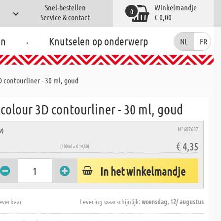
Snel-bestellen
Winkelmandje
0
Service & contact
€ 0,00
.
en
Knutselen op onderwerp
NL
FR
 contourliner - 30 ml, goud
colour 3D contourliner - 30 ml, goud
N° 607637
W)
€ 4,35
(100ml = € 14,50)
In het winkelmandje
everbaar
Levering waarschijnlijk:
woensdag, 12/ augustus