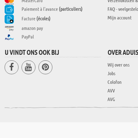
MasterCard
Verzendkosten &
Paiement à l'avance
(particuliers)
FAQ - veelgestel
Mijn account
Facture
(écoles)
amazon pay
PayPal
U VINDT ONS OOK BIJ
OVER ADUI
Wij over ons
Jobs
Colofon
AVV
AVG