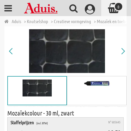
0
Aduis
> Knutselshop
> Creatieve vormgeving
> Mozaïek en toebeh
Mozaïekcolour - 30 ml, zwart
Staffelprijzen
N° 605645
(incl. BTW)