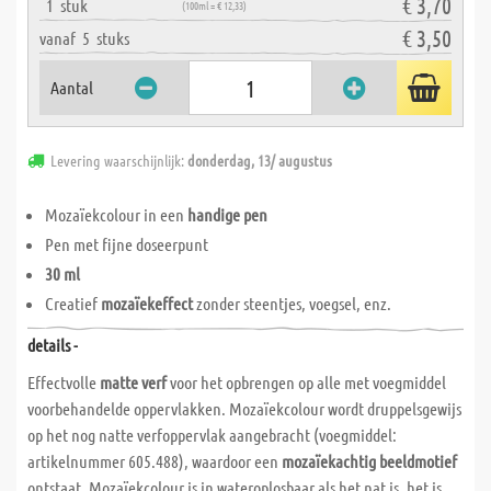
€ 3,70
1
stuk
(100ml = € 12,33)
€ 3,50
vanaf
5
stuks
Aantal
Levering waarschijnlijk:
donderdag, 13/ augustus
Mozaïekcolour in een
handige pen
Pen met fijne doseerpunt
30 ml
Creatief
mozaïekeffect
zonder steentjes, voegsel, enz.
details -
Effectvolle
matte verf
voor het opbrengen op alle met voegmiddel
voorbehandelde oppervlakken. Mozaïekcolour wordt druppelsgewijs
op het nog natte verfoppervlak aangebracht (voegmiddel:
artikelnummer 605.488), waardoor een
mozaïekachtig beeldmotief
ontstaat. Mozaïekcolour is in wateroplosbaar als het nat is, het is