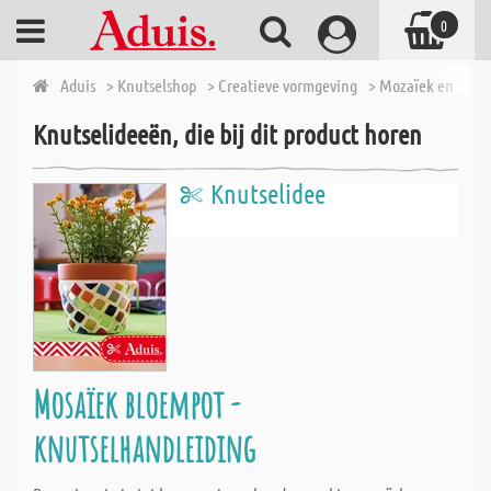
0
Aduis
> Knutselshop
> Creatieve vormgeving
> Mozaïek en toeb
Knutselideeën, die bij dit product horen
Knutselidee
Mosaïek bloempot -
knutselhandleiding