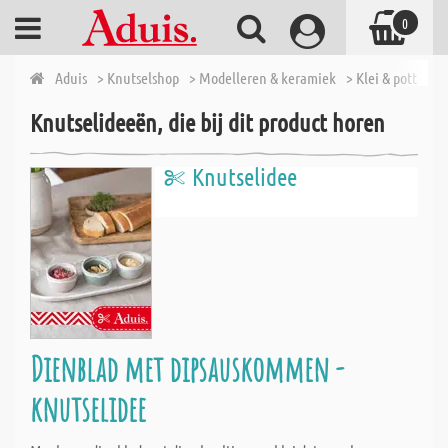
0
Aduis
> Knutselshop
> Modelleren & keramiek
> Klei & pottenb
Knutselideeën, die bij dit product horen
Knutselidee
Dienblad met dipsauskommen -
knutselidee