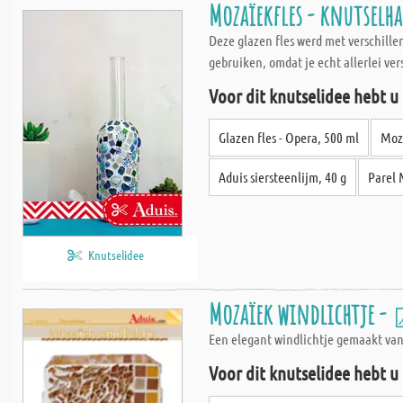
Mozaïekfles - knutselh
Deze glazen fles werd met verschille
gebruiken, omdat je echt allerlei ve
Voor dit knutselidee hebt u
Glazen fles - Opera, 500 ml
Moza
Aduis siersteenlijm, 40 g
Parel 
Knutselidee
Mozaïek windlichtje -
Een elegant windlichtje gemaakt van
Voor dit knutselidee hebt u