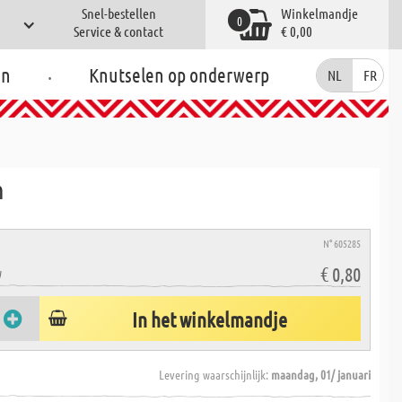
Snel-bestellen
Winkelmandje
0
Service & contact
€ 0,00
.
en
Knutselen op onderwerp
NL
FR
m
N° 605285
€ 0,80
W
In het winkelmandje
Levering waarschijnlijk:
maandag, 01/ januari