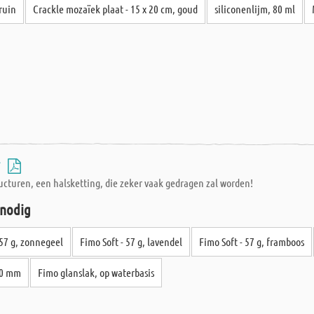
ruin
Crackle mozaïek plaat - 15 x 20 cm, goud
siliconenlijm, 80 ml
-
ucturen, een halsketting, die zeker vaak gedragen zal worden!
 nodig
 57 g, zonnegeel
Fimo Soft - 57 g, lavendel
Fimo Soft - 57 g, framboos
00 mm
Fimo glanslak, op waterbasis