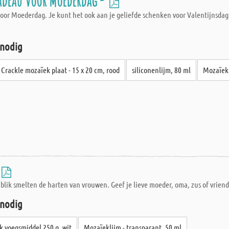
cadeau voor Moederdag -
or Moederdag. Je kunt het ook aan je geliefde schenken voor Valentijnsdag. 
 nodig
Crackle mozaïek plaat - 15 x 20 cm, rood
siliconenlijm, 80 ml
Mozaïek 
nblik smelten de harten van vrouwen. Geef je lieve moeder, oma, zus of vrien
 nodig
 voegsmiddel 250 g, wit
Mozaïeklijm - transparant, 50 ml