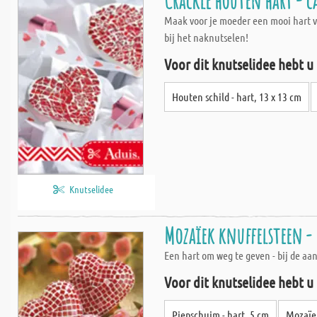
Crackle houten hart - 
Maak voor je moeder een mooi hart vo
bij het naknutselen!
Voor dit knutselidee hebt u
Houten schild - hart, 13 x 13 cm
Knutselidee
Mozaïek knuffelsteen -
Een hart om weg te geven - bij de aa
Voor dit knutselidee hebt u
Piepschuim - hart, 5 cm
Mozaïek