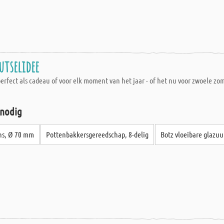
utselidee
perfect als cadeau of voor elk moment van het jaar - of het nu voor zwoele zo
 nodig
ons, Ø 70 mm
Pottenbakkersgereedschap, 8-delig
Botz vloeibare glazu