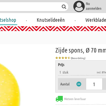
Nu
aanmelden
.
.
tselshop
Knutselideeën
Werkblad
Zijde spons, Ø 70 m
(Beoordeling)
Prijs
1
stuk
incl. BT
Aantal
Meteen leverbaar