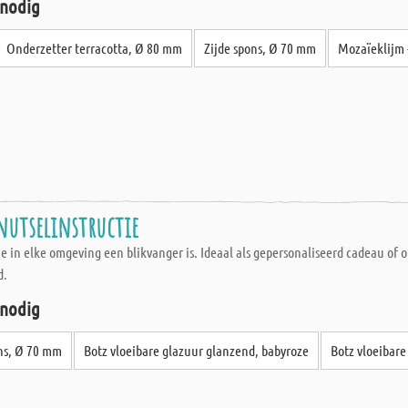
 nodig
Onderzetter terracotta, Ø 80 mm
Zijde spons, Ø 70 mm
Mozaïeklijm 
nutselinstructie
 in elke omgeving een blikvanger is. Ideaal als gepersonaliseerd cadeau of o
d.
 nodig
ons, Ø 70 mm
Botz vloeibare glazuur glanzend, babyroze
Botz vloeibar