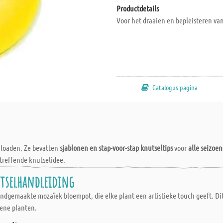
Productdetails
Voor het draaien en bepleisteren va
Catalogus pagina
wnloaden. Ze bevatten
sjablonen en stap-voor-stap knutseltips
voor
alle seizoe
treffende knutselidee.
utselhandleiding
ndgemaakte mozaïek bloempot, die elke plant een artistieke touch geeft. Dit 
roene planten.