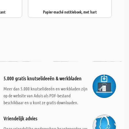
kant
Papier-maché notitieboek, met hart
Papie
5.000 gratis knutselideeën & werkbladen
Meer dan 5.000 knutselideeën en werkbladen zijn
op de website van Aduis als PDF-bestand
beschikbaar en u kunt ze gratis downloaden.
Vriendelijk advies
Onze vriendelijke medewerkers beantwoorden uw