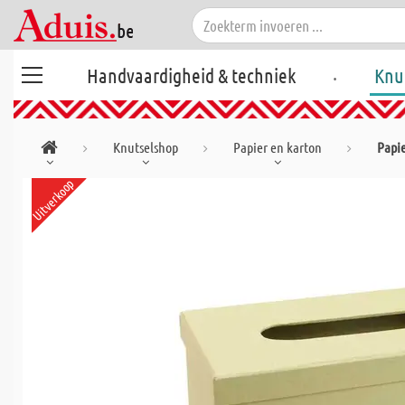
.
Handvaardigheid & techniek
Knu
Knutselshop
Papier en karton
Papi
Uitverkoop