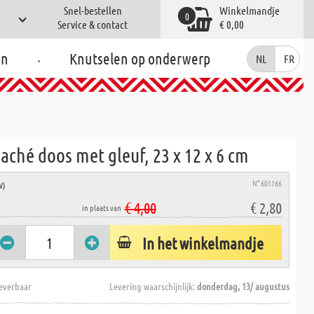
Snel-bestellen
Winkelmandje
0
Service & contact
€ 0,00
.
en
Knutselen op onderwerp
NL
FR
ché doos met gleuf, 23 x 12 x 6 cm
N° 601166
W)
€ 4,00
€ 2,80
in plaats van
In het winkelmandje
everbaar
Levering waarschijnlijk:
donderdag, 13/ augustus