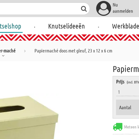
Nu
aanmelden
.
.
tselshop
Knutselideeën
Werkblad
er-maché
Papiermaché doos met gleuf, 23 x 12 x 6 cm
Papierma
Prijs
(incl. BT
1
Aantal
Meteen l