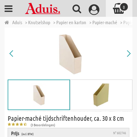
0
Aduis
> Knutselshop
> Papier en karton
> Papier-maché
> Papier-
Papier-maché tijdschriftenhouder, ca. 30 x 8 cm
(3 Beoordelingen)
Prijs
N° 602746
(incl. BTW)