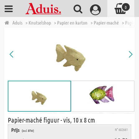
0
Aduis
> Knutselshop
> Papier en karton
> Papier-maché
> Papier-
Papier-maché figuur - vis, 10 x 8 cm
Prijs
N° 602661
(incl. BTW)